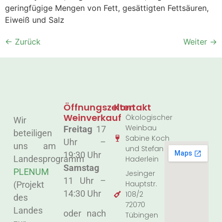
geringfügige Mengen von Fett, gesättigten Fettsäuren,
Eiweiß und Salz
←
Zurück
Weiter
→
Öffnungszeiten
Kontakt
Weinverkauf
Ökologischer
Wir
Weinbau
Freitag
17
beteiligen
Sabine Koch
Uhr –
uns am
und Stefan
19:30 Uhr
Landesprogramm
Haderlein
Samstag
PLENUM
Jesinger
11 Uhr –
Hauptstr.
(Projekt
14:30 Uhr
108/2
des
72070
Landes
oder nach
Tübingen