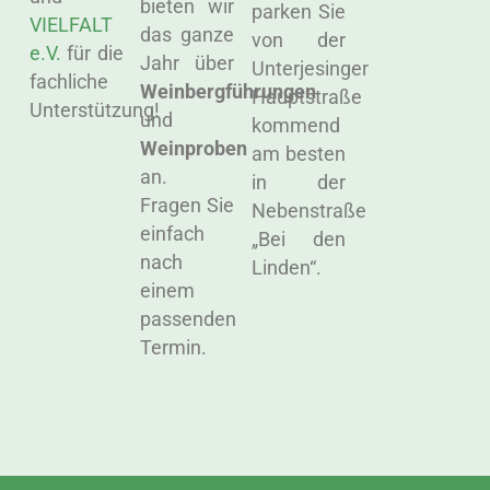
bieten wir
parken Sie
VIELFALT
das ganze
von der
e.V.
für die
Jahr über
Unterjesinger
fachliche
Weinbergführungen
Hauptstraße
Unterstützung!
und
kommend
Weinproben
am besten
an.
in der
Fragen Sie
Nebenstraße
einfach
„Bei den
nach
Linden“.
einem
passenden
Termin.