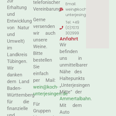
zur
telefonischer
Email:
Erhaltung
Vereinbarung
wein@koch-
und
unterjesingen.de
Gerne
Entwicklung
Tel: +49
versenden
von Natur
(0)7073
wir auch
302999
und
Anfahrt
unsere
Umwelt)
Wir
Weine.
im
befinden
Bitte
Landkreis
uns in
bestellen
Tübingen.
unmittelbarer
Sie
Wir
Nähe des
einfach
danken
Haltepunkts
per Mail:
dem Land
„Unterjesingen
wein@koch-
Baden-
Mitte“ der
unterjesingen.de
Württemberg
Ammertalbahn
.
für die
Für
Mit dem
finanzielle
Gruppen
Auto
und