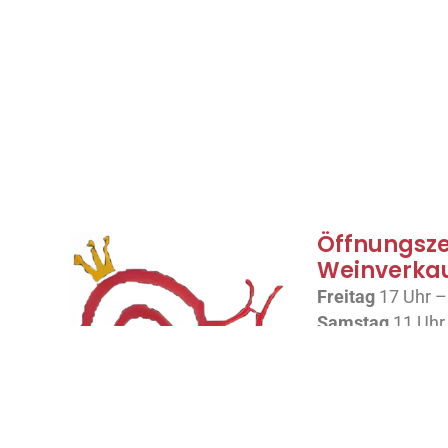
Öffnungsze
Weinverka
Freitag
17 Uhr –
Samstag
11 Uhr
oder nach 
Vereinbarung
Wir beteiligen uns am
Landesprogramm
Gerne versende