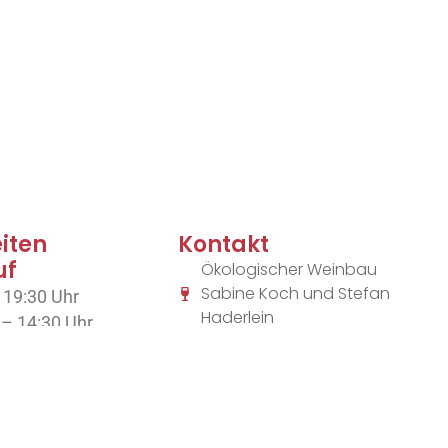
iten
Kontakt
uf
Ökologischer Weinbau
Sabine Koch und Stefan
 19:30 Uhr
Haderlein
 – 14:30 Uhr
Jesinger Hauptstr. 108/2
telefonischer
72070 Tübingen
Email: wein@koch-
n wir auch unsere
unterjesingen.de