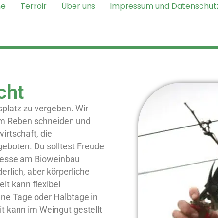
ne
Terroir
Über uns
Impressum und Datenschut
cht
platz zu vergeben. Wir
eim Reben schneiden und
wirtschaft, die
eboten. Du solltest Freude
teresse am Bioweinbau
erlich, aber körperliche
eit kann flexibel
ne Tage oder Halbtage in
 kann im Weingut gestellt